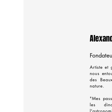
Alexan
Fondateu
Artiste et
nous ento
des Beau
nature.
"Mes passi
les din
l'astronom