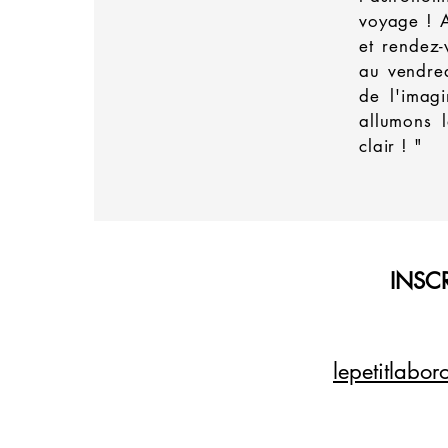
voyage ! 
et rendez-
au vendre
de l'imag
allumons l
clair ! "
INSCR
lepetitlabo