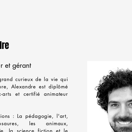
dre
r et gérant
 grand curieux de la vie qui
ure, Alexandre est diplômé
x-arts et
certifié
animateur
ons : La pédagogie, l'art,
osaures, les animaux,
ie, la science fiction et le