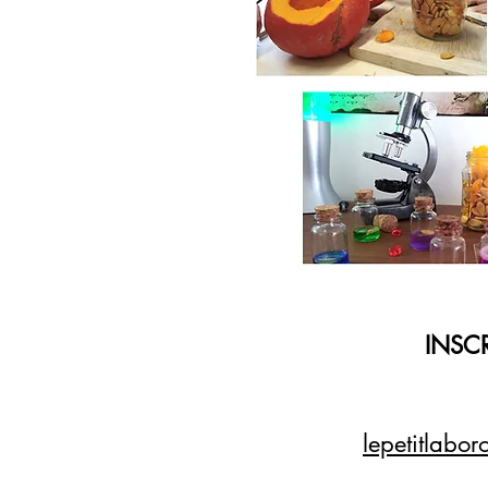
INSCR
lepetitlabo