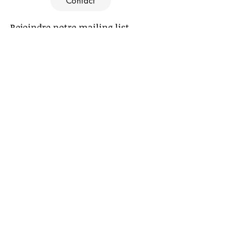
Contact
Rejoindre notre mailing list
Souscrire
Le Petit Labo 2023 ©
On parle de nous :