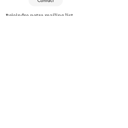
Contact
Rejoindre notre mailing list
Souscrire
Le Petit Labo 2023 ©
On parle de nous :